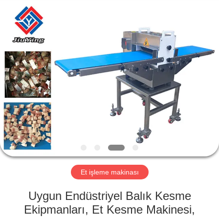
Guangzhou
Jiuying
Food
Machinery
Co.,Ltd.
All
Rights
Reserved.
EVDE
ÜRÜN
VR
GÖSTERISI
BIZIM
HAKKIMIZDA
Et işleme makinası
Uygun Endüstriyel Balık Kesme
FABRIKA
Ekipmanları, Et Kesme Makinesi,