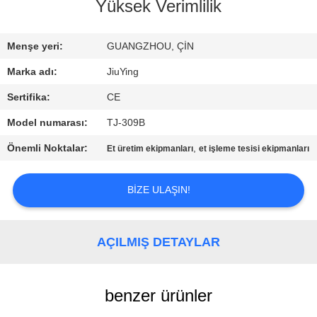
TURU
Yüksek Verimlilik
KALITE
Menşe yeri:
GUANGZHOU, ÇİN
KONTROLÜ
Marka adı:
JiuYing
Sertifika:
CE
BIZIMLE
Model numarası:
TJ-309B
İLETIŞIM
Önemli Noktalar:
,
Et üretim ekipmanları
et işleme tesisi ekipmanları
HABERLER
BIZE ULAŞIN!
DAVALAR
AÇILMIŞ DETAYLAR
BIR
benzer ürünler
İNDIRIM