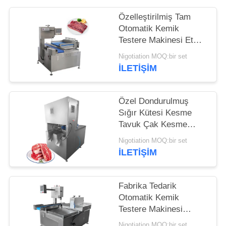
İSTE
Özelleştirilmiş Tam
Otomatik Kemik
SITE
Testere Makinesi Et
HARITASI
Kesici Dilimleme
Nigotiation MOQ:bir set
Domuz Dilimleme
İLETIŞIM
GIZLILIK
POLITIKASI
Özel Dondurulmuş
Sığır Kütesi Kesme
Tavuk Çak Kesme
Makinesini 8 Pcs Blade
Nigotiation MOQ:bir set
ile
İLETIŞIM
Fabrika Tedarik
Otomatik Kemik
Testere Makinesi
Dondurulmuş Sığır Eti
Nigotiation MOQ:bir set