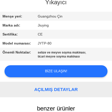
TURU
Yıkayıcı
KALITE
Menşe yeri:
Guangzhou Çin
KONTROLÜ
Marka adı:
Jiuying
Sertifika:
CE
BIZIMLE
Model numarası:
JYTP-80
İLETIŞIM
Önemli Noktalar:
,
sebze ve meyve soyma makinası
ticari meyve soyma makinası
HABERLER
BIZE ULAŞIN!
DAVALAR
AÇILMIŞ DETAYLAR
BIR
İNDIRIM
benzer ürünler