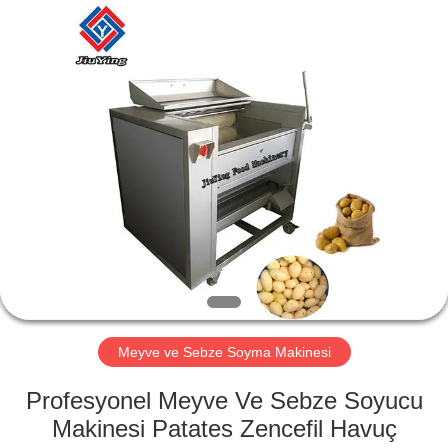
Guangzhou
Jiuying
Food
Machinery
Co.,Ltd.
All
Rights
Reserved.
EVDE
ÜRÜN
VR
GÖSTERISI
BIZIM
HAKKIMIZDA
Meyve ve Sebze Soyma Makinesi
Profesyonel Meyve Ve Sebze Soyucu
FABRIKA
Makinesi Patates Zencefil Havuç