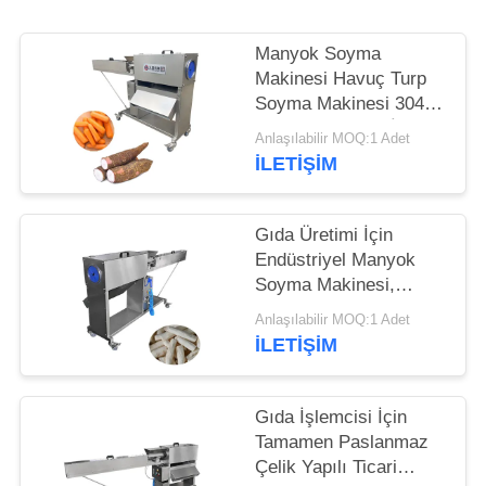
İSTE
Manyok Soyma
SITE
Makinesi Havuç Turp
HARITASI
Soyma Makinesi 304
SUS Malzemesi İle
Anlaşılabilir MOQ:1 Adet
İLETIŞIM
GIZLILIK
POLITIKASI
Gıda Üretimi İçin
Endüstriyel Manyok
Soyma Makinesi,
Dakikada 40-60 Adet
Anlaşılabilir MOQ:1 Adet
Çıktı
İLETIŞIM
Gıda İşlemcisi İçin
Tamamen Paslanmaz
Çelik Yapılı Ticari