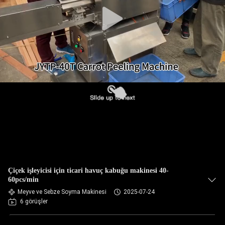
TURU
KALITE
KONTROLÜ
BIZIMLE
İLETIŞIM
HABERLER
DAVALAR
Çiçek işleyicisi için ticari havuç kabuğu makinesi 40-
60pcs/min
BIR
Meyve ve Sebze Soyma Makinesi
2025-07-24
6 görüşler
İNDIRIM