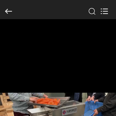
Guangzhou
Jiuying
Food
Machinery
Co.,Ltd.
All
Rights
Reserved.
EVDE
ÜRÜN
VR
GÖSTERISI
BIZIM
HAKKIMIZDA
FABRIKA