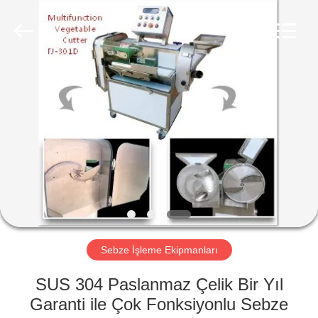
Guangzhou
Jiuying
Food
Machinery
Co.,Ltd.
All
Rights
Reserved.
EVDE
ÜRÜN
VR
GÖSTERISI
BIZIM
HAKKIMIZDA
Sebze İşleme Ekipmanları
SUS 304 Paslanmaz Çelik Bir Yıl
FABRIKA
Garanti ile Çok Fonksiyonlu Sebze