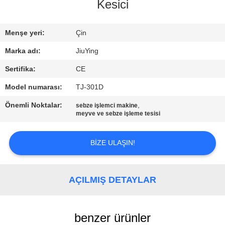
TURU
Kesici
KALITE
Menşe yeri:
Çin
KONTROLÜ
Marka adı:
JiuYing
Sertifika:
CE
BIZIMLE
Model numarası:
TJ-301D
İLETIŞIM
Önemli Noktalar:
,
sebze işlemci makine
meyve ve sebze işleme tesisi
HABERLER
BIZE ULAŞIN!
DAVALAR
AÇILMIŞ DETAYLAR
BIR
İNDIRIM
benzer ürünler