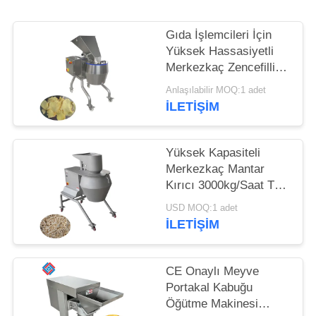
İSTE
Gıda İşlemcileri İçin
SITE
Yüksek Hassasiyetli
HARITASI
Merkezkaç Zencefilli
Zencefil Dilimleyicisi
Anlaşılabilir MOQ:1 adet
1000kg/Saat 12
İLETIŞIM
GIZLILIK
İstasyonlu Kesme
Kafası
POLITIKASI
Yüksek Kapasiteli
Merkezkaç Mantar
Kırıcı 3000kg/Saat Tam
Çeşit Değişken Kırma
USD MOQ:1 adet
Kafaları ile
İLETIŞIM
CE Onaylı Meyve
Portakal Kabuğu
Öğütme Makinesi