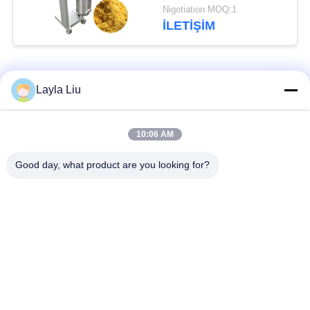
Yumurta Sarısı Kırma
Nigotiation MOQ:1
Kırıcı Cihaz
İLETIŞIM
Popüler Kategoriler
Tüm
Layla Liu
Sebze İşleme
meyve işleme
10:06 AM
Ekipmanları
ekipmanları
Good day, what product are you looking for?
Meyve ve Sebze
Sebze Doğrama
Soyma Makinesi
Makinesi
Sebze Meyve
Salata Üretim Hattı
Yıkama Makinası
Endüstriyel Et
Et işleme makinası