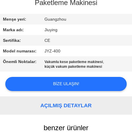
TURU
Paketleme Makinesi
KALITE
Menşe yeri:
Guangzhou
KONTROLÜ
Marka adı:
Jiuying
Sertifika:
CE
BIZIMLE
Model numarası:
JYZ-400
İLETIŞIM
Önemli Noktalar:
,
Vakumlu kese paketleme makinesi
küçük vakum paketleme makinesi
HABERLER
BIZE ULAŞIN!
DAVALAR
AÇILMIŞ DETAYLAR
BIR
İNDIRIM
benzer ürünler