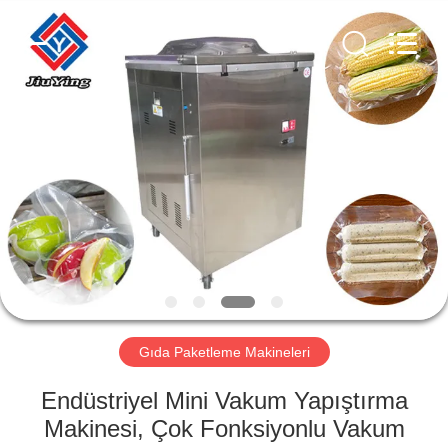
Guangzhou
Jiuying
Food
Machinery
Co.,Ltd.
All
Rights
Reserved.
EVDE
ÜRÜN
VR
GÖSTERISI
BIZIM
HAKKIMIZDA
Gıda Paketleme Makineleri
Endüstriyel Mini Vakum Yapıştırma
FABRIKA
Makinesi, Çok Fonksiyonlu Vakum