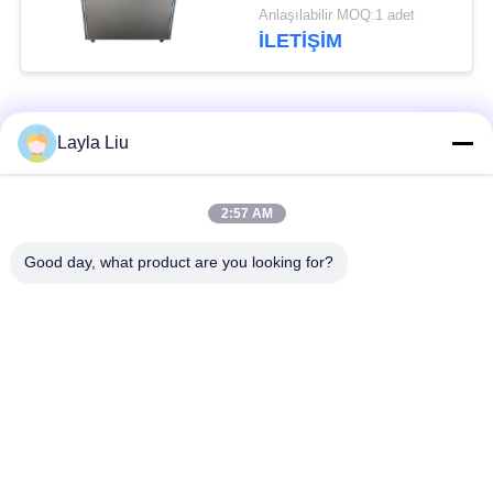
paketleme makinesi
Anlaşılabilir MOQ:1 adet
İLETIŞIM
Popüler Kategoriler
Tüm
Layla Liu
Sebze İşleme
meyve işleme
2:57 AM
Ekipmanları
ekipmanları
Good day, what product are you looking for?
Meyve ve Sebze
Sebze Doğrama
Soyma Makinesi
Makinesi
Sebze Meyve
Salata Üretim Hattı
Yıkama Makinası
Endüstriyel Et
Et işleme makinası