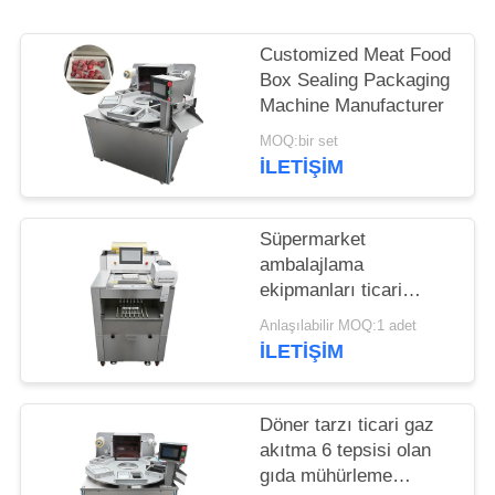
İSTE
Customized Meat Food
SITE
Box Sealing Packaging
HARITASI
Machine Manufacturer
MOQ:bir set
İLETIŞIM
GIZLILIK
POLITIKASI
Süpermarket
ambalajlama
ekipmanları ticari
meyve ve sebze yapısı
Anlaşılabilir MOQ:1 adet
ve etiketleme
İLETIŞIM
fonksiyonuna sahip
yiyecek ambalajlama
makinesi
Döner tarzı ticari gaz
akıtma 6 tepsisi olan
gıda mühürleme