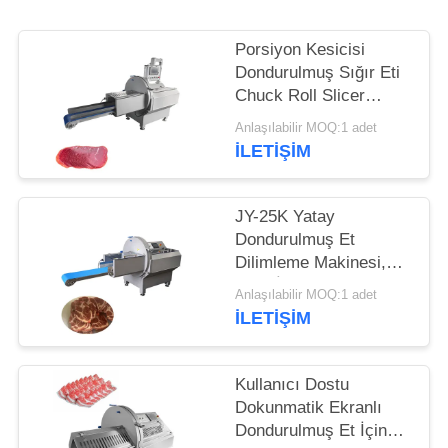
İSTE
Porsiyon Kesicisi
SITE
Dondurulmuş Sığır Eti
HARITASI
Chuck Roll Slicer
Makine 0.5-30mm
Anlaşılabilir MOQ:1 adet
Düzenlenebilir dilim
İLETIŞIM
GIZLILIK
kalınlığı ile
POLITIKASI
JY-25K Yatay
Dondurulmuş Et
Dilimleme Makinesi,
Gıda İşleme Şirketleri
Anlaşılabilir MOQ:1 adet
için Çıkış Konveyör
İLETIŞIM
Bandı ile
Kullanıcı Dostu
Dokunmatik Ekranlı
Dondurulmuş Et İçin