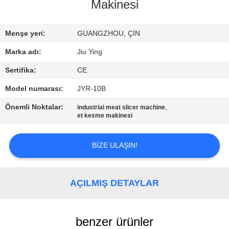
TURU
Makinesi
KALITE
Menşe yeri:
GUANGZHOU, ÇİN
KONTROLÜ
Marka adı:
Jiu Ying
Sertifika:
CE
BIZIMLE
Model numarası:
JYR-10B
İLETIŞIM
Önemli Noktalar:
,
industrial meat slicer machine
et kesme makinesi
HABERLER
BIZE ULAŞIN!
DAVALAR
AÇILMIŞ DETAYLAR
BIR
İNDIRIM
benzer ürünler