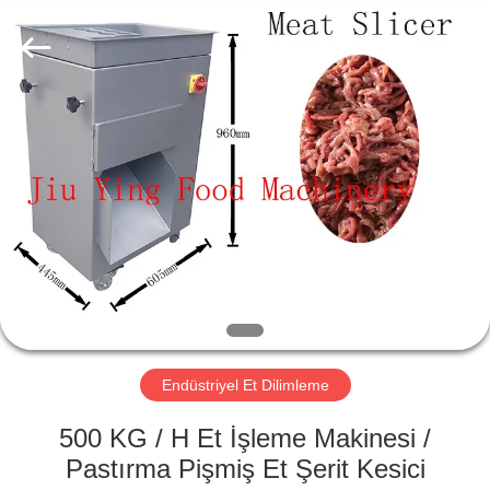
Guangzhou
Jiuying
Food
Machinery
Co.,Ltd.
All
Rights
Reserved.
EVDE
ÜRÜN
VR
GÖSTERISI
BIZIM
HAKKIMIZDA
Endüstriyel Et Dilimleme
500 KG / H Et İşleme Makinesi /
FABRIKA
Pastırma Pişmiş Et Şerit Kesici