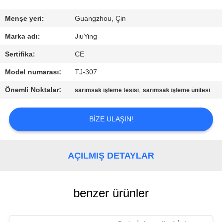
TURU
Menşe yeri:
Guangzhou, Çin
KALITE
Marka adı:
JiuYing
KONTROLÜ
Sertifika:
CE
Model numarası:
TJ-307
BIZIMLE
Önemli Noktalar:
,
sarımsak işleme tesisi
sarımsak işleme ünitesi
İLETIŞIM
BIZE ULAŞIN!
HABERLER
AÇILMIŞ DETAYLAR
DAVALAR
BIR
benzer ürünler
İNDIRIM