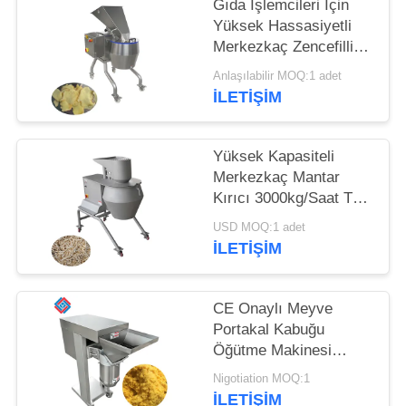
İSTE
Gıda İşlemcileri İçin
Yüksek Hassasiyetli
Merkezkaç Zencefilli
SITE
Zencefil Dilimleyicisi
Anlaşılabilir MOQ:1 adet
HARITASI
1000kg/Saat 12
İLETIŞIM
İstasyonlu Kesme
Kafası
GIZLILIK
Yüksek Kapasiteli
POLITIKASI
Merkezkaç Mantar
Kırıcı 3000kg/Saat Tam
Çeşit Değişken Kırma
USD MOQ:1 adet
Kafaları ile
İLETIŞIM
CE Onaylı Meyve
Portakal Kabuğu
Öğütme Makinesi
Yumurta Sarısı Kırma
Nigotiation MOQ:1
Kırıcı Cihaz
İLETIŞIM