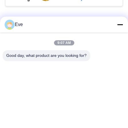
Popüler Kategoriler
Tüm
Eve
Sebze İşleme
meyve işleme
9:07 AM
Ekipmanları
ekipmanları
Good day, what product are you looking for?
Meyve ve Sebze
Sebze Doğrama
Soyma Makinesi
Makinesi
Sebze Meyve
Salata Üretim Hattı
Yıkama Makinası
Endüstriyel Et
Et işleme makinası
Dilimleme