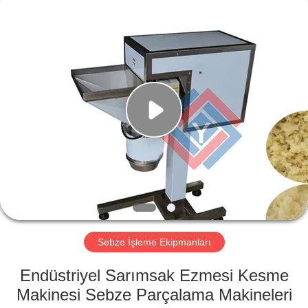
Guangzhou
Jiuying
Food
Machinery
Co.,Ltd.
All
Rights
Reserved.
EVDE
ÜRÜN
VR
GÖSTERISI
BIZIM
HAKKIMIZDA
Sebze İşleme Ekipmanları
Endüstriyel Sarımsak Ezmesi Kesme
FABRIKA
Makinesi Sebze Parçalama Makineleri