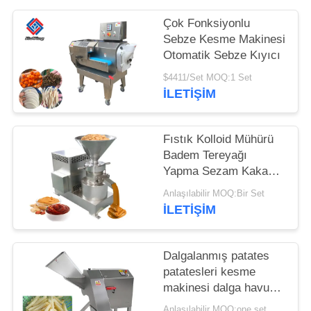
İSTE
Çok Fonksiyonlu
Sebze Kesme Makinesi
SITE
Otomatik Sebze Kıyıcı
HARITASI
$4411/Set MOQ:1 Set
İLETIŞIM
GIZLILIK
POLITIKASI
Fıstık Kolloid Mühürü
Badem Tereyağı
Yapma Sezam Kakao
Fasulyesi Pastası
Anlaşılabilir MOQ:Bir Set
öğütme Makinesi
İLETIŞIM
Dalgalanmış patates
patatesleri kesme
makinesi dalga havuç
kesme ekipmanları
Anlaşılabilir MOQ:one set