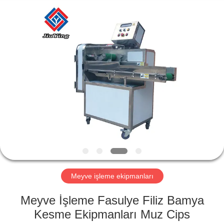
Guangzhou
Jiuying
Food
Machinery
Co.,Ltd.
All
Rights
Reserved.
EVDE
ÜRÜN
VR
GÖSTERISI
BIZIM
HAKKIMIZDA
Meyve işleme ekipmanları
Meyve İşleme Fasulye Filiz Bamya
FABRIKA
Kesme Ekipmanları Muz Cips