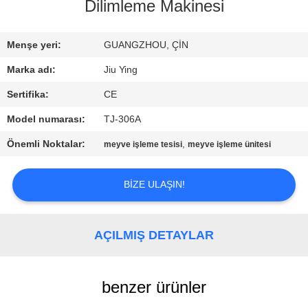
TURU
Dilimleme Makinesi
KALITE
Menşe yeri:
GUANGZHOU, ÇİN
KONTROLÜ
Marka adı:
Jiu Ying
Sertifika:
CE
BIZIMLE
Model numarası:
TJ-306A
İLETIŞIM
Önemli Noktalar:
,
meyve işleme tesisi
meyve işleme ünitesi
HABERLER
BIZE ULAŞIN!
DAVALAR
AÇILMIŞ DETAYLAR
BIR
benzer ürünler
İNDIRIM