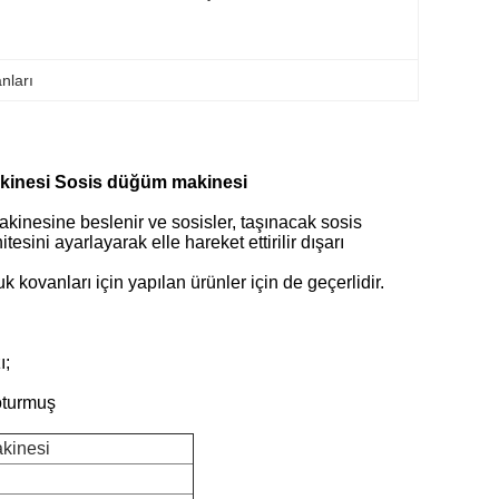
nları
akinesi Sosis düğüm makinesi
makinesine beslenir ve sosisler, taşınacak
sosis
itesini
ayarlayarak elle hareket ettirilir
dışarı
k kovanları için yapılan ürünler için de geçerlidir.
ı;
 oturmuş
kinesi