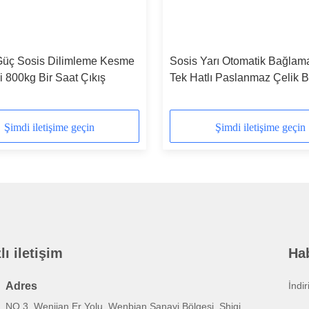
üç Sosis Dilimleme Kesme
Sosis Yarı Otomatik Bağlama
 800kg Bir Saat Çıkış
Tek Hatlı Paslanmaz Çelik 
Makinesi
Şimdi iletişime geçin
Şimdi iletişime geçin
lı iletişim
Ha
Adres
İndi
NO.3, Wenjian Er Yolu, Wenbian Sanayi Bölgesi, Shiqi