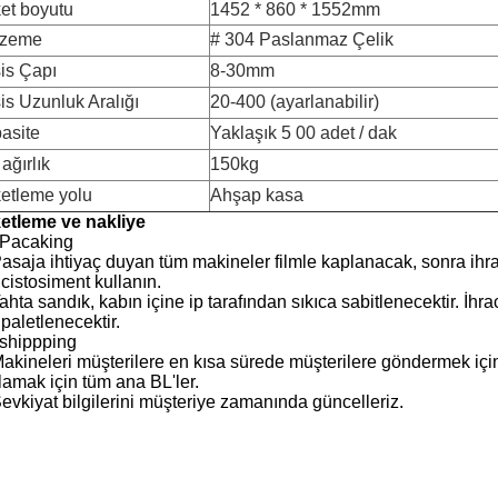
et boyutu
1452 * 860 * 1552mm
lzeme
# 304 Paslanmaz Çelik
is Çapı
8-30mm
is Uzunluk Aralığı
20-400 (ayarlanabilir)
asite
Yaklaşık 5
00 adet / dak
ağırlık
150kg
etleme yolu
Ahşap kasa
etleme ve nakliye
Pacaking
asaja ihtiyaç duyan tüm makineler filmle kaplanacak, sonra ihr
 cistosiment kullanın.
ahta sandık, kabın içine ip tarafından sıkıca sabitlenecektir.
İhra
 paletlenecektir.
shippping
akineleri müşterilere en kısa sürede müşterilere göndermek içi
lamak için tüm ana BL'ler.
evkiyat bilgilerini müşteriye zamanında güncelleriz.