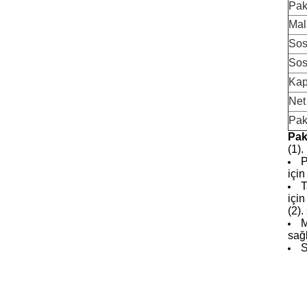
Pak
Ma
Sos
Sos
Kap
Net 
Pak
Pak
(1).
P
için
T
için
(2).
M
sağ
S