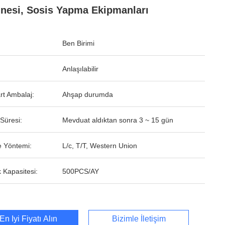
nesi, Sosis Yapma Ekipmanları
Ben Birimi
Anlaşılabilir
rt Ambalaj:
Ahşap durumda
Süresi:
Mevduat aldıktan sonra 3 ~ 15 gün
 Yöntemi:
L/c, T/T, Western Union
 Kapasitesi:
500PCS/AY
En İyi Fiyatı Alın
Bizimle İletişim