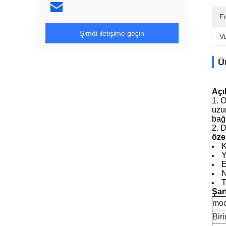
F
Şimdi iletişime geçin
V
Ü
Açı
1. O
uzu
bağl
2. D
özel
K
Y
E
N
T
Şar
mod
Bir