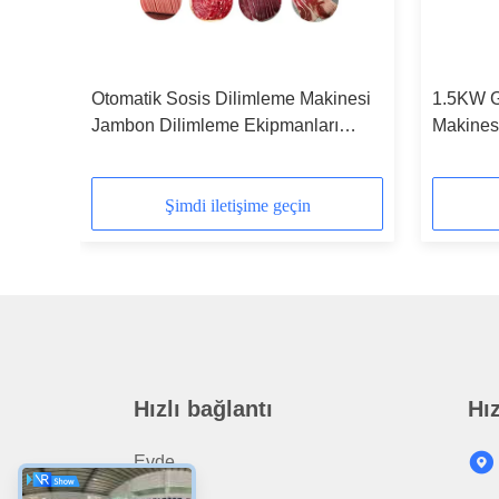
Otomatik Sosis Dilimleme Makinesi
1.5KW G
Jambon Dilimleme Ekipmanları
Makinesi
m
Pastırma Kesici
Şimdi iletişime geçin
Hızlı bağlantı
Hız
Evde