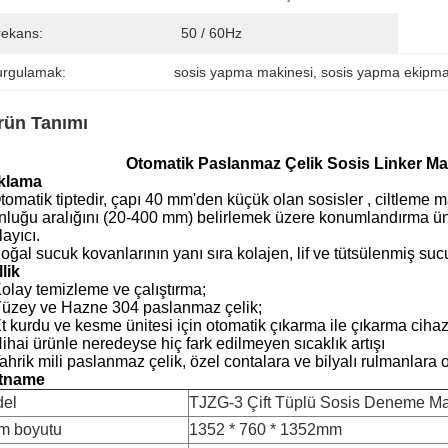
rekans:
50 / 60Hz
urgulamak:
sosis yapma makinesi
, 
sosis yapma ekipma
rün Tanımı
Otomatik Paslanmaz Çelik Sosis Linker M
klama
tomatik tiptedir, çapı 40 mm'den küçük olan sosisler
, ciltleme 
nluğu aralığını (20-400 mm) belirlemek üzere konumlandırma ün
ayıcı.
oğal sucuk kovanlarının yanı sıra kolajen, lif ve tütsülenmiş sucu
lik
olay temizleme ve çalıştırma;
üzey ve Hazne 304 paslanmaz çelik;
t kurdu ve kesme ünitesi için otomatik çıkarma ile çıkarma cihaz
ihai ürünle neredeyse hiç fark edilmeyen sıcaklık artışı
ahrik mili paslanmaz çelik, özel contalara ve bilyalı rulmanlara
tname
el
TJZG-3 Çift Tüplü Sosis Deneme Ma
im boyutu
1352 * 760 * 1352mm