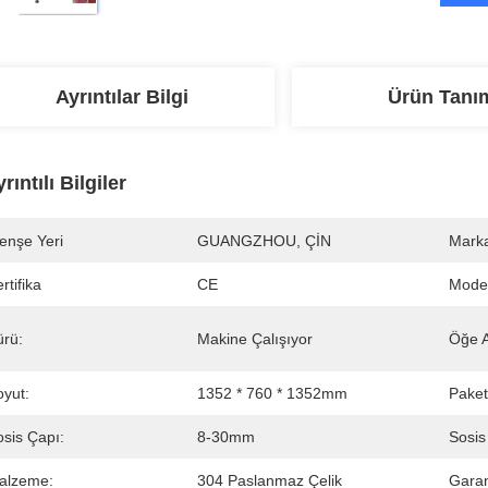
Ayrıntılar Bilgi
Ürün Tanı
rıntılı Bilgiler
enşe Yeri
GUANGZHOU, ÇİN
Marka
rtifika
CE
Mode
ürü:
Makine Çalışıyor
Öğe A
oyut:
1352 * 760 * 1352mm
Paket
osis Çapı:
8-30mm
Sosis
alzeme:
304 Paslanmaz Çelik
Garan