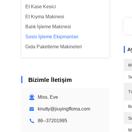
Et Kase Kesici
Et Kıyma Makinesi
Balık İşleme Makinesi
Sosis İşleme Ekipmanları
Gıda Paketleme Makineleri
Ay
M
Se
Bizimle İletişim
T
Miss. Eve
B
knutty@jiuyingffoma.com
S
86--37201995
M