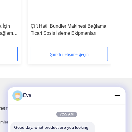
 İçin
Çift Hatlı Bundler Makinesi Bağlama
Bağlama
Ticari Sosis İşleme Ekipmanları
Şimdi iletişime geçin
Eve
ber Bültenimiz
7:55 AM
rimler ve daha fazlası için bültenimize abone olun.
Good day, what product are you looking 