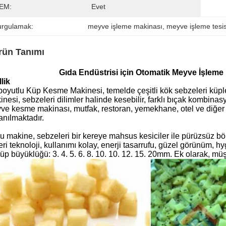
EM:
Evet
urgulamak:
meyve işleme makinası
, 
meyve işleme tesis
rün Tanımı
Gıda Endüstrisi için Otomatik Meyve İşleme
lik
boyutlu Küp Kesme Makinesi, temelde çeşitli kök sebzeleri küple
nesi, sebzeleri dilimler halinde kesebilir, farklı bıçak kombinas
ve kesme makinası, mutfak, restoran, yemekhane, otel ve diğer 
anılmaktadır.
u makine, sebzeleri bir kereye mahsus kesiciler ile pürüzsüz böl
leri teknoloji, kullanımı kolay, enerji tasarrufu, güzel görünüm,
üp büyüklüğü: 3. 4. 5. 6. 8. 10. 10. 12. 15. 20mm.
Ek olarak, müşt