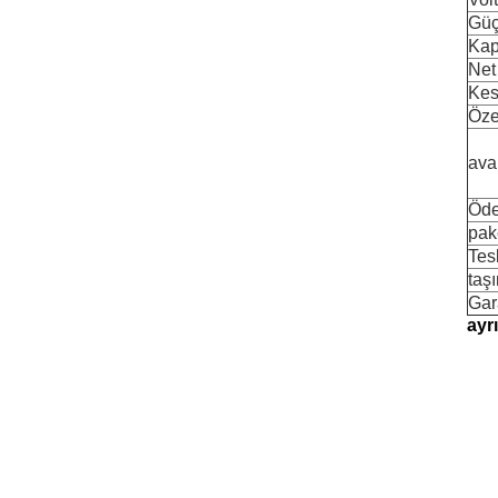
Gü
Kap
Net 
Kes
Özel
ava
Öde
pak
Tes
taş
Gar
ayrı