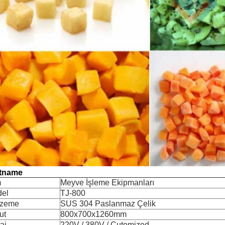
tname
m
Meyve İşleme Ekipmanları
el
TJ-800
lzeme
SUS 304 Paslanmaz Çelik
ut
800x700x1260mm
aj
220V / 380V / Cutomized