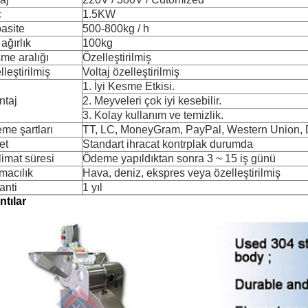
ç
1.5KW
asite
500-800kg / h
ağırlık
100kg
me aralığı
Özelleştirilmiş
leştirilmiş
Voltaj özelleştirilmiş
1. İyi Kesme Etkisi.
ntaj
2. Meyveleri çok iyi kesebilir.
3. Kolay kullanım ve temizlik.
me şartları
TT, LC, MoneyGram, PayPal, Western Union, 
et
Standart ihracat kontrplak durumda
limat süresi
Ödeme yapıldıktan sonra 3 ~ 15 iş günü
ımacılık
Hava, deniz, ekspres veya özelleştirilmiş
anti
1 yıl
ntılar