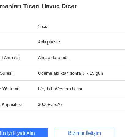
manları Ticari Havuç Dicer
1pcs
Anlaşılabilir
rt Ambalaj:
Ahşap durumda
Süresi:
Ödeme aldıktan sonra 3 ~ 15 gün
 Yöntemi:
L/c, T/T, Western Union
 Kapasitesi:
3000PCS/AY
En İyi Fiyatı Alın
Bizimle İletişim