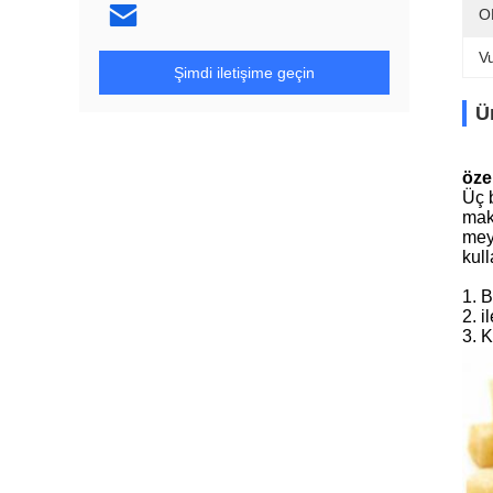
O
V
Şimdi iletişime geçin
Ü
özel
Üç 
maki
mey
kull
1. B
2. i
3. K