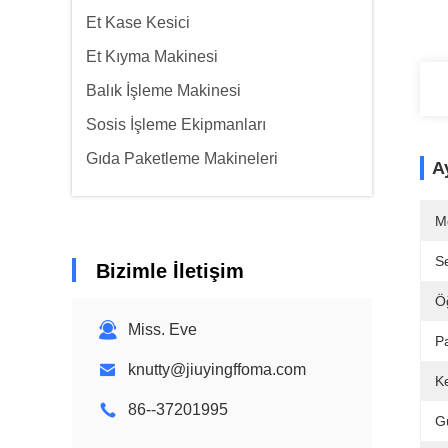
Et Kase Kesici
Et Kıyma Makinesi
Balık İşleme Makinesi
Sosis İşleme Ekipmanları
Gıda Paketleme Makineleri
Ay
M
Se
Bizimle İletişim
Ö
Miss. Eve
P
knutty@jiuyingffoma.com
K
86--37201995
G