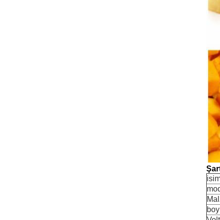
Şar
isi
mod
Ma
boy
Volt