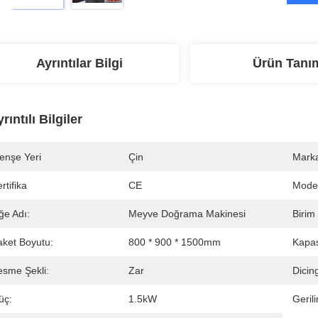
Ayrıntılar Bilgi
Ürün Tanı
rıntılı Bilgiler
enşe Yeri
Çin
Marka
rtifika
CE
Mode
ğe Adı:
Meyve Doğrama Makinesi
Birim
aket Boyutu:
800 * 900 * 1500mm
Kapas
esme Şekli:
Zar
Dicin
üç:
1.5kW
Geril